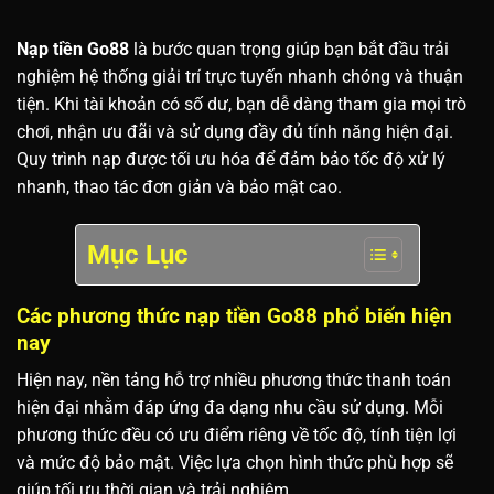
Nạp tiền Go88
là bước quan trọng giúp bạn bắt đầu trải
nghiệm hệ thống giải trí trực tuyến nhanh chóng và thuận
tiện. Khi tài khoản có số dư, bạn dễ dàng tham gia mọi trò
chơi, nhận ưu đãi và sử dụng đầy đủ tính năng hiện đại.
Quy trình nạp được tối ưu hóa để đảm bảo tốc độ xử lý
nhanh, thao tác đơn giản và bảo mật cao.
Mục Lục
Các phương thức nạp tiền Go88 phổ biến hiện
nay
Hiện nay, nền tảng hỗ trợ nhiều phương thức thanh toán
hiện đại nhằm đáp ứng đa dạng nhu cầu sử dụng. Mỗi
phương thức đều có ưu điểm riêng về tốc độ, tính tiện lợi
và mức độ bảo mật. Việc lựa chọn hình thức phù hợp sẽ
giúp tối ưu thời gian và trải nghiệm.