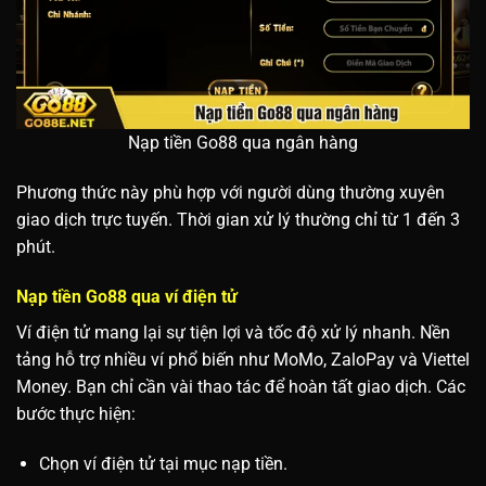
Nạp tiền Go88 qua ngân hàng
Phương thức này phù hợp với người dùng thường xuyên
giao dịch trực tuyến. Thời gian xử lý thường chỉ từ 1 đến 3
phút.
Nạp tiền Go88 qua ví điện tử
Ví điện tử mang lại sự tiện lợi và tốc độ xử lý nhanh. Nền
tảng hỗ trợ nhiều ví phổ biến như MoMo, ZaloPay và Viettel
Money. Bạn chỉ cần vài thao tác để hoàn tất giao dịch. Các
bước thực hiện:
Chọn ví điện tử tại mục nạp tiền.