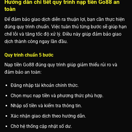
Hướng dẫn chi tiết quy trình nạp tiền Go88 an
toàn
Để đảm bảo giao dịch diễn ra thuận lợi, bạn cần thực hiện
đúng quy trình chuẩn. Việc tuân thủ từng bước sẽ giúp hạn
chế lỗi và tăng tốc độ xử lý. Điều này giúp đảm bảo giao
dịch thành công ngay lần đầu.
Quy trình chuẩn 5 bước
Nạp tiền Go88 đúng quy trình giúp giảm thiểu rủi ro và
đảm bảo an toàn:
Đăng nhập tài khoản chính thức.
Chọn mục nạp tiền và phương thức phù hợp.
Nhập số tiền và kiểm tra thông tin.
Xác nhận giao dịch theo hướng dẫn.
Chờ hệ thống cập nhật số dư.