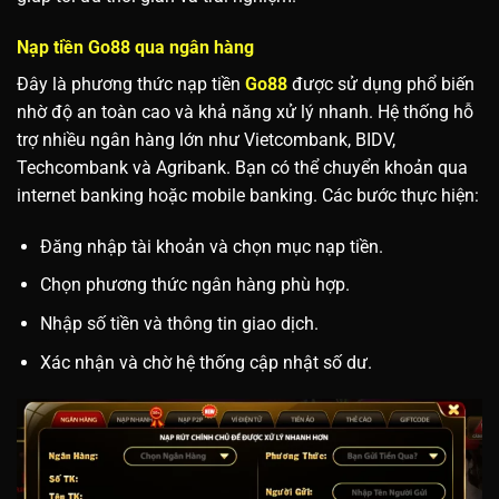
Nạp tiền Go88 qua ngân hàng
Đây là phương thức nạp tiền
Go88
được sử dụng phổ biến
nhờ độ an toàn cao và khả năng xử lý nhanh. Hệ thống hỗ
trợ nhiều ngân hàng lớn như Vietcombank, BIDV,
Techcombank và Agribank. Bạn có thể chuyển khoản qua
internet banking hoặc mobile banking. Các bước thực hiện:
Đăng nhập tài khoản và chọn mục nạp tiền.
Chọn phương thức ngân hàng phù hợp.
Nhập số tiền và thông tin giao dịch.
Xác nhận và chờ hệ thống cập nhật số dư.