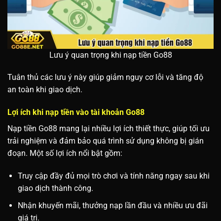
Lưu ý quan trọng khi nạp tiền Go88
Tuân thủ các lưu ý này giúp giảm nguy cơ lỗi và tăng độ
an toàn khi giao dịch.
Lợi ích khi nạp tiền vào tài khoản Go88
Nạp tiền Go88 mang lại nhiều lợi ích thiết thực, giúp tối ưu
trải nghiệm và đảm bảo quá trình sử dụng không bị gián
đoạn. Một số lợi ích nổi bật gồm:
Truy cập đầy đủ mọi trò chơi và tính năng ngay sau khi
giao dịch thành công.
Nhận khuyến mãi, thưởng nạp lần đầu và nhiều ưu đãi
giá trị.