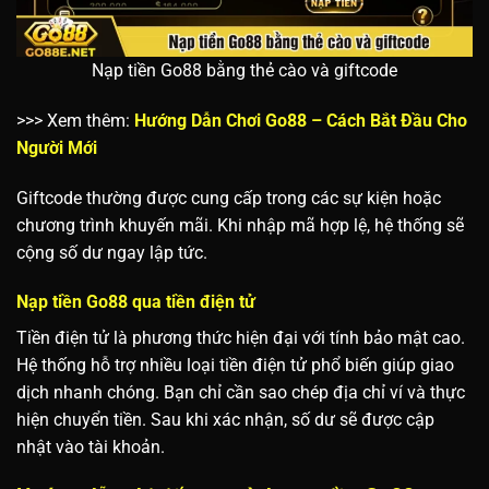
Nạp tiền Go88 bằng thẻ cào và giftcode
>>> Xem thêm:
Hướng Dẫn Chơi Go88 – Cách Bắt Đầu Cho
Người Mới
Giftcode thường được cung cấp trong các sự kiện hoặc
chương trình khuyến mãi. Khi nhập mã hợp lệ, hệ thống sẽ
cộng số dư ngay lập tức.
Nạp tiền Go88 qua tiền điện tử
Tiền điện tử là phương thức hiện đại với tính bảo mật cao.
Hệ thống hỗ trợ nhiều loại tiền điện tử phổ biến giúp giao
dịch nhanh chóng. Bạn chỉ cần sao chép địa chỉ ví và thực
hiện chuyển tiền. Sau khi xác nhận, số dư sẽ được cập
nhật vào tài khoản.