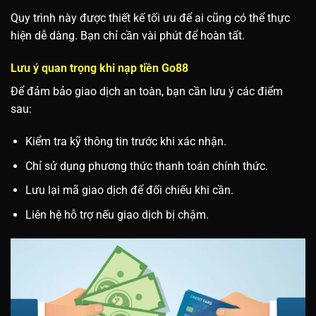
Quy trình này được thiết kế tối ưu để ai cũng có thể thực
hiện dễ dàng. Bạn chỉ cần vài phút để hoàn tất.
Lưu ý quan trọng khi nạp tiền Go88
Để đảm bảo giao dịch an toàn, bạn cần lưu ý các điểm
sau:
Kiểm tra kỹ thông tin trước khi xác nhận.
Chỉ sử dụng phương thức thanh toán chính thức.
Lưu lại mã giao dịch để đối chiếu khi cần.
Liên hệ hỗ trợ nếu giao dịch bị chậm.