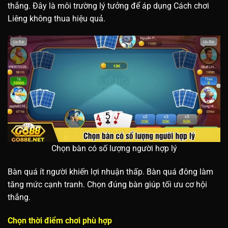
thắng. Đây là môi trường lý tưởng để áp dụng Cách chơi
Liêng không thua hiệu quả.
Chọn bàn có số lượng người hợp lý
Bàn quá ít người khiến lợi nhuận thấp. Bàn quá đông làm
tăng mức cạnh tranh. Chọn đúng bàn giúp tối ưu cơ hội
thắng.
Chọn thời điểm chơi phù hợp