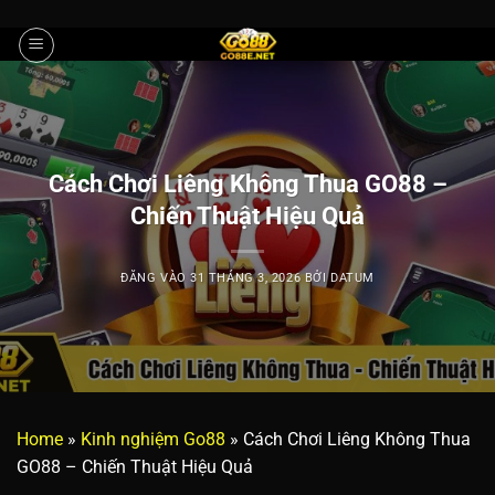
Bỏ
qua
nội
dung
Cách Chơi Liêng Không Thua GO88 –
Chiến Thuật Hiệu Quả
ĐĂNG VÀO
31 THÁNG 3, 2026
BỞI
DATUM
Home
»
Kinh nghiệm Go88
»
Cách Chơi Liêng Không Thua
GO88 – Chiến Thuật Hiệu Quả