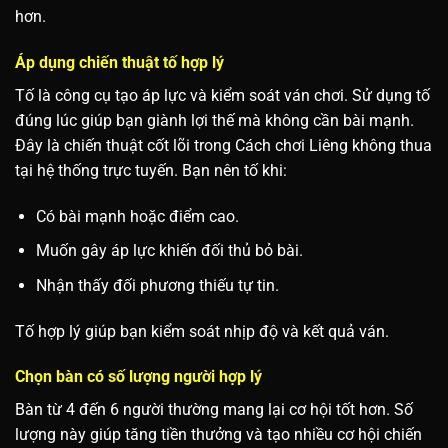
hơn.
Áp dụng chiến thuật tố hợp lý
Tố là công cụ tạo áp lực và kiểm soát ván chơi. Sử dụng tố
đúng lúc giúp bạn giành lợi thế mà không cần bài mạnh.
Đây là chiến thuật cốt lõi trong Cách chơi Liêng không thua
tại hệ thống trực tuyến. Bạn nên tố khi:
Có bài mạnh hoặc điểm cao.
Muốn gây áp lực khiến đối thủ bỏ bài.
Nhận thấy đối phương thiếu tự tin.
Tố hợp lý giúp bạn kiểm soát nhịp độ và kết quả ván.
Chọn bàn có số lượng người hợp lý
Bàn từ 4 đến 6 người thường mang lại cơ hội tốt hơn. Số
lượng này giúp tăng tiền thưởng và tạo nhiều cơ hội chiến