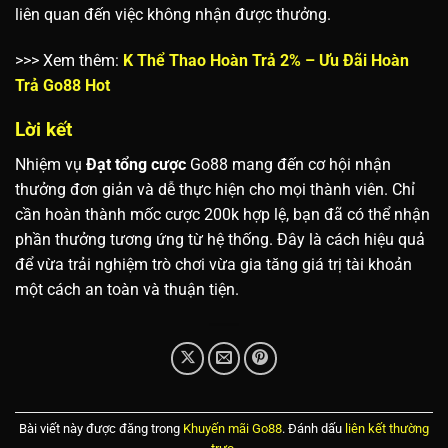
liên quan đến việc không nhận được thưởng.
>>> Xem thêm:
K Thể Thao Hoàn Trả 2% – Ưu Đãi Hoàn
Trả Go88 Hot
Lời kết
Nhiệm vụ
Đạt tổng cược
Go88 mang đến cơ hội nhận
thưởng đơn giản và dễ thực hiện cho mọi thành viên. Chỉ
cần hoàn thành mốc cược 200k hợp lệ, bạn đã có thể nhận
phần thưởng tương ứng từ hệ thống. Đây là cách hiệu quả
để vừa trải nghiệm trò chơi vừa gia tăng giá trị tài khoản
một cách an toàn và thuận tiện.
Bài viết này được đăng trong
Khuyến mãi Go88
. Đánh dấu
liên kết thường