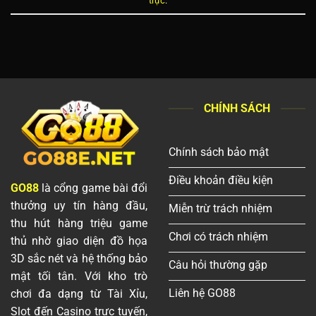
trực
.
CHÍNH SÁCH
Chính sách bảo mật
Điều khoản điều kiện
GO88
là cổng game bài đổi
thưởng uy tín hàng đầu,
Miễn trừ trách nhiệm
thu hút hàng triệu game
Chơi có trách nhiệm
thủ nhờ giao diện đồ họa
3D sắc nét và hệ thống bảo
Câu hỏi thường gặp
mật tối tân. Với kho trò
Liên hệ GO88
chơi đa dạng từ Tài Xỉu,
Slot đến Casino trực tuyến,