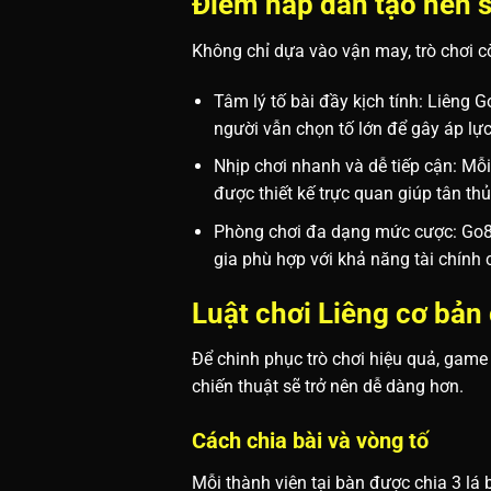
Điểm hấp dẫn tạo nên 
Không chỉ dựa vào vận may, trò chơi cò
Tâm lý tố bài đầy kịch tính: Liêng
người vẫn chọn tố lớn để gây áp lực 
Nhịp chơi nhanh và dễ tiếp cận: Mỗi
được thiết kế trực quan giúp tân th
Phòng chơi đa dạng mức cược: Go88
gia phù hợp với khả năng tài chính
Luật chơi Liêng cơ bản
Để chinh phục trò chơi hiệu quả, game 
chiến thuật sẽ trở nên dễ dàng hơn.
Cách chia bài và vòng tố
Mỗi thành viên tại bàn được chia 3 lá 