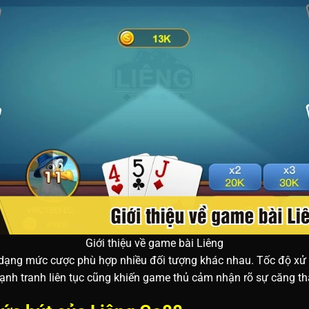
Giới thiệu về game bài Liêng
ạng mức cược phù hợp nhiều đối tượng khác nhau. Tốc độ xử lý
cạnh tranh liên tục cũng khiến game thủ cảm nhận rõ sự căng t