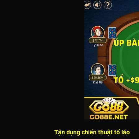
Tận dụng chiến thuật tố láo