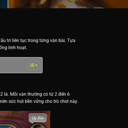
trí liên tục trong từng ván bài. Tựa
ng linh hoạt.
2 lá. Mỗi ván thường có từ 2 đến 6
 nên sức hút bền vững cho trò chơi này.