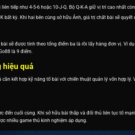
rị liên tiếp như 4-5-6 hoặc 10-J-Q. Bộ Q-K-A giữ vị trí cao nhất cò
 bất kỳ. Khi hai bên cùng sở hữu Ảnh, giá trị chất bài sẽ quyết
ài sẽ được tính theo tổng điểm ba lá rồi lấy hàng đơn vị. Ví d
Go88 là 9 điểm.
 hiệu quả
ủ cần kết hợp kỹ năng tố bài với chiến thuật quản lý vốn hợp lý. V
đến cuối cùng. Khi sở hữu bài thấp và đối thủ liên tục tố mạnh
được nhiều game thủ kinh nghiệm áp dụng.