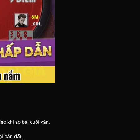
ảo khi so bài cuối ván.
ại bàn đấu.