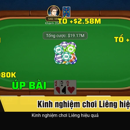
Kinh nghiệm chơi Liêng hiệu quả