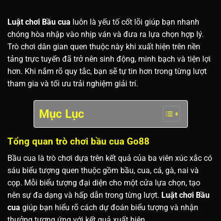
Luật chơi Bầu cua
luôn là yếu tố cốt lõi giúp bạn nhanh
chóng hòa nhập vào nhịp ván và đưa ra lựa chọn hợp lý.
Trò chơi dân gian quen thuộc này khi xuất hiện trên nền
tảng trực tuyến đã trở nên sinh động, minh bạch và tiện lợi
hơn. Khi nắm rõ quy tắc, bạn sẽ tự tin hơn trong từng lượt
tham gia và tối ưu trải nghiệm giải trí.
Mục Lục
Tổng quan trò chơi bầu cua Go88
Bầu cua là trò chơi dựa trên kết quả của ba viên xúc xắc có
sáu biểu tượng quen thuộc gồm bầu, cua, cá, gà, nai và
cọp. Mỗi biểu tượng đại diện cho một cửa lựa chọn, tạo
nên sự đa dạng và hấp dẫn trong từng lượt.
Luật chơi Bầu
cua
giúp bạn hiểu rõ cách dự đoán biểu tượng và nhận
thưởng tương ứng với kết quả xuất hiện.