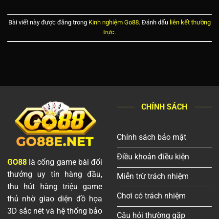
Bài viết này được đăng trong
Kinh nghiệm Go88
. Đánh dấu
liên kết thường
trực
.
CHÍNH SÁCH
Chính sách bảo mật
Điều khoản điều kiện
GO88
là cổng game bài đổi
thưởng uy tín hàng đầu,
Miễn trừ trách nhiệm
thu hút hàng triệu game
Chơi có trách nhiệm
thủ nhờ giao diện đồ họa
3D sắc nét và hệ thống bảo
Câu hỏi thường gặp