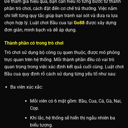
Để tham gia hiệu quả, bạn cần hiểu rõ từng bước từ thành
phần trò chơi, cách đặt đến cơ chế trả thưởng. Việc nắm
chi tiết từng quy tắc giúp bạn tránh sai sót và đưa ra lựa
chọn hợp lý. Luật chơi Bầu cua tại
Go88
được xây dựng
đơn giản, minh bạch và dễ áp dụng.
Thành phần có trong trò chơi
Trò chơi sử dụng bộ công cụ quen thuộc, được mô phỏng
trực quan trên hệ thống. Mỗi thành phần đều có vai trò
quan trọng trong việc xác định kết quả cuối cùng. Luật chơi
Bầu cua quy định rõ cách sử dụng từng yếu tố như sau:
Ba viên xúc xắc:
Mỗi viên có 6 mặt gồm: Bầu, Cua, Cá, Gà, Nai,
Cọp.
Khi lắc, hệ thống sẽ hiển thị ngẫu nhiên ba
biểu tượng.