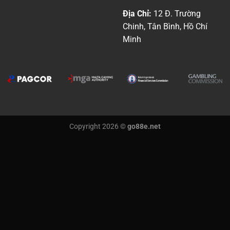
Địa Chỉ:
12 Đ. Trường
Chinh,
Tân Bình, Hồ Chí
Minh
Copyright 2026 ©
go88e.net