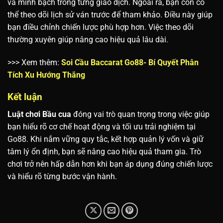
và minh bạch trong từng giao dịch. Ngoài ra, bạn còn có
thể theo dõi lịch sử ván trước để tham khảo. Điều này giúp
bạn điều chỉnh chiến lược phù hợp hơn. Việc theo dõi
thường xuyên giúp nâng cao hiệu quả lâu dài.
>>> Xem thêm:
Soi Cầu Baccarat Go88- Bí Quyết Phân
Tích Xu Hướng Thắng
Kết luận
Luật chơi Bầu cua
đóng vai trò quan trọng trong việc giúp
bạn hiểu rõ cơ chế hoạt động và tối ưu trải nghiệm tại
Go88. Khi nắm vững quy tắc, kết hợp quản lý vốn và giữ
tâm lý ổn định, bạn sẽ nâng cao hiệu quả tham gia. Trò
chơi trở nên hấp dẫn hơn khi bạn áp dụng đúng chiến lược
và hiểu rõ từng bước vận hành.